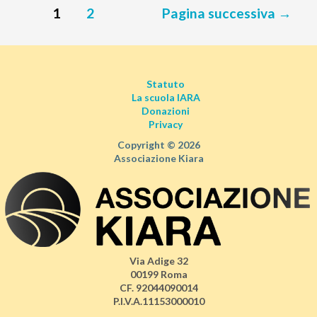
1
2
Pagina successiva
→
Statuto
La scuola IARA
Donazioni
Privacy
Copyright © 2026
Associazione Kiara
Via Adige 32
00199 Roma
CF. 92044090014
P.I.V.A.11153000010