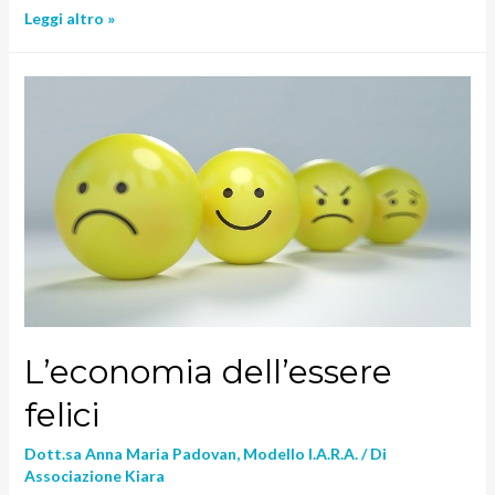
Leggi altro »
L’economia dell’essere
felici
Dott.sa Anna Maria Padovan
,
Modello I.A.R.A.
/ Di
Associazione Kiara